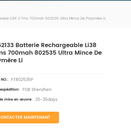
geable Li38 3.7ms 700mah 802535 Ultra Mince De Polymère Li
62133 Batterie Rechargeable Li38
ms 700mah 802535 Ultra Mince De
ymère Li
FT802535P
e NO.:
FOB Shenzhen
'expédition:
25-35days
 de mise en œuvre:
CONTACTER MAINTENANT