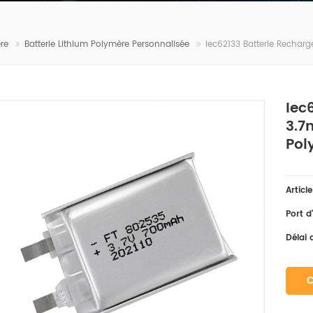
re
Batterie Lithium Polymère Personnalisée
Iec62133 Batterie Rechar
Iec
3.7
Pol
Articl
Port d
Délai