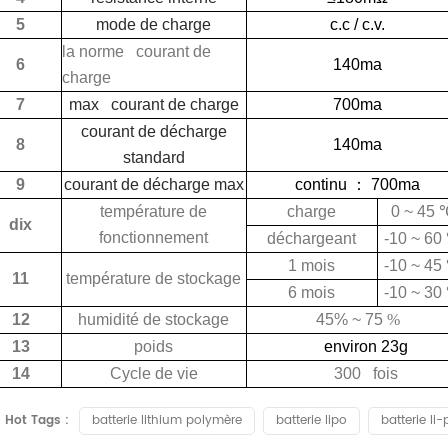
5
mode de charge
c.c / c.v.
la norme courant de
6
140ma
charge
7
max courant de charge
700ma
courant de décharge
8
140ma
standard
9
courant de décharge max
continu
：
700ma
température de
charge
0 ~ 45
dix
fonctionnement
déchargeant
-10 ~ 60
1 mois
-10 ~ 45
11
température de stockage
6 mois
-10 ~ 30
12
humidité de stockage
45% ~ 75
%
13
poids
environ 23g
14
Cycle de vie
300 fois
Hot Tags :
batterie lithium polymère
batterie lipo
batterie li