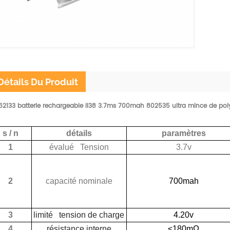
Détails Du Produit
62133 batterie rechargeable li38 3.7ms 700mah 802535 ultra mince de pol
s / n
détails
paramètres
1
évalué Tension
3.7v
2
capacité nominale
700mah
3
limité tension de charge
4.20v
4
résistance interne
≤180mΩ