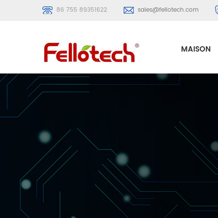
86 755 89351622
sales@fellotech.com
MAISON