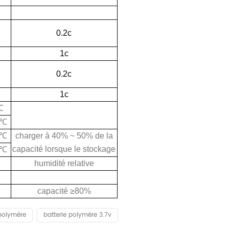
0.2c
1c
0.2c
1c
℃
℃
℃
charger à 40% ~ 50% de la
capacité lorsque le stockage
℃
humidité relative
capacité ≥80%
-polymère
batterie polymère 3.7v