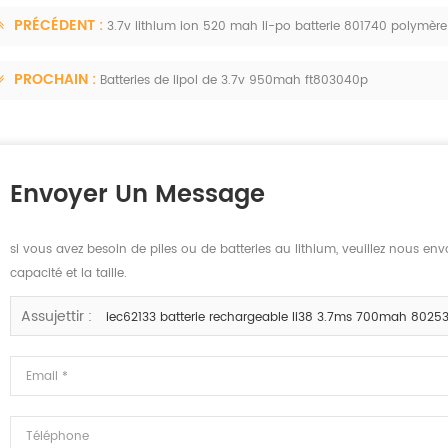
PRÉCÉDENT :
3.7v lithium ion 520 mah li-po batterie 801740 polymère
PROCHAIN :
Batteries de lipol de 3.7v 950mah ft803040p
Envoyer Un Message
si vous avez besoin de piles ou de batteries au lithium, veuillez nous envo
capacité et la taille.
Assujettir :
iec62133 batterie rechargeable li38 3.7ms 700mah 80253