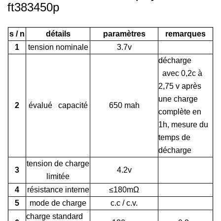
ft383450p
s / n
détails
paramètres
remarques
1
tension nominale
3.7v
décharge
avec 0,2c à
2,75 v après
une charge
2
évalué capacité
650 mah
complète en
1h, mesure du
temps de
décharge
tension de charge
3
4.2v
limitée
4
résistance interne
≤180mΩ
5
mode de charge
c.c / c.v.
charge standard