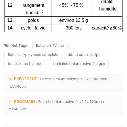
relatif
12
rangement
45% ~ 75
%
humidité
humidité
13
poids
environ 13,5 g
14
cycle la vie
300 fois
capacité ≥80%
Hot Tags :
Batterie 3.7V lipo
Batterie li-polymère complète
drone batteries lipol
batterie lipo blutooth
batteries lithium polymère gps
PRÉCÉDENT :
Batterie lithium polymère 3.7v 1000mah
ft374455p
PROCHAIN :
Batterie lithium polymère 3.7v 820mah
ft384052p