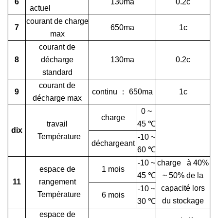
6
130ma
0.2c
actuel
courant de charge
7
650ma
1c
max
courant de
8
décharge
130ma
0.2c
standard
courant de
9
continu
：
650ma
1c
décharge max
0 ~
charge
travail
45
℃
dix
Température
-10 ~
déchargeant
60
℃
-10 ~
charge à 40%
espace de
1 mois
45
℃
~ 50% de la
11
rangement
capacité lors
-10 ~
Température
6 mois
du stockage
30
℃
espace de