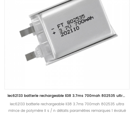
iec62133 batterie rechargeable li38 3.7ms 700mah 802535 ultra mince de polymère li
iec62133 batterie rechargeable li38 3.7ms 700mah 802535 ultra
mince de polymère li s / n détails paramètres remarques 1 évalué
Tension 3.7v 2 capacité nominale 700mah décharger avec 0,2c
à 2,75 v après une charge complète en 1h, mesurer le temps de
décharge 3 limité tension de charge 4.20v 4 résistance interne